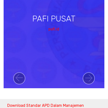
PAFI PUSAT
pafi.id
Previous
Next
Download Standar APD Dalam Manajemen